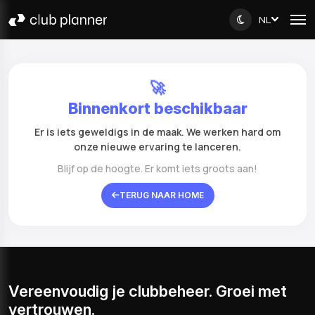
NL
🚀
Binnenkort beschikbaar
Er is iets geweldigs in de maak. We werken hard om
onze nieuwe ervaring te lanceren.
Blijf op de hoogte. Er komt iets groots aan!
TERUG NAAR HOME
Vereenvoudig je clubbeheer. Groei met
vertrouwen.