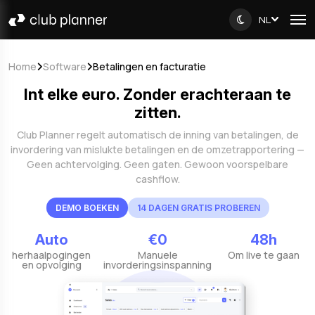
NL
Home
Software
Betalingen en facturatie
Int elke euro. Zonder erachteraan te
zitten.
Club Planner regelt automatisch de inning van betalingen, de
invordering van mislukte betalingen en de omzetrapportering —
Geen achtervolging. Geen gaten. Gewoon voorspelbare
cashflow.
DEMO BOEKEN
14 DAGEN GRATIS PROBEREN
Auto
€0
48h
herhaalpogingen
Manuele
Om live te gaan
en opvolging
invorderingsinspanning