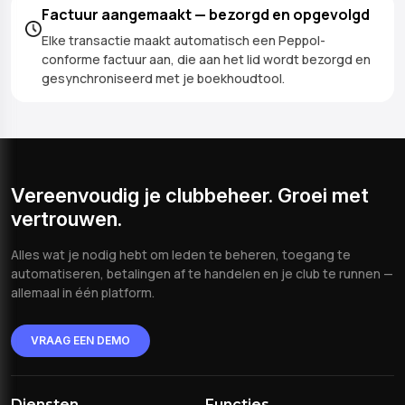
Factuur aangemaakt — bezorgd en opgevolgd
Elke transactie maakt automatisch een Peppol-
conforme factuur aan, die aan het lid wordt bezorgd en
gesynchroniseerd met je boekhoudtool.
Vereenvoudig je clubbeheer. Groei met
vertrouwen.
Alles wat je nodig hebt om leden te beheren, toegang te
automatiseren, betalingen af te handelen en je club te runnen —
allemaal in één platform.
VRAAG EEN DEMO
Diensten
Functies