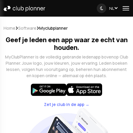
NL
Home
Software
Myclubplanner
Geef je leden een app waar ze echt van
houden.
MyClubPlanner is de volledig gebrande ledenapp bovenop Club
Planner. Jouw logo, jouw kleuren, jouw ervaring. Leden boeken
lessen, volgen hun vooruitgang op, beheren hun abonnement
en kopen online — allemaal op één plaats.
Zet je club in de app →